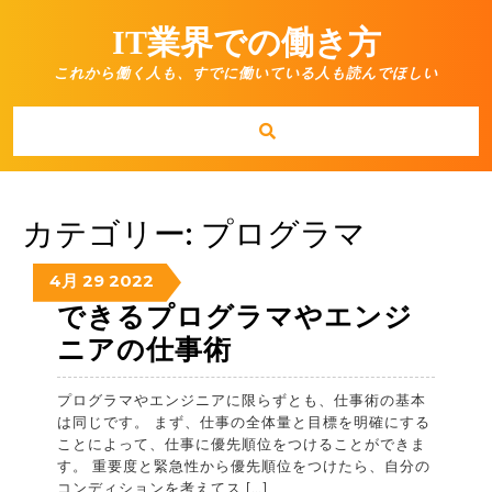
Skip
to
IT業界での働き方
content
これから働く人も、すでに働いている人も読んでほしい
カテゴリー:
プログラマ
2022-
2022-
2022-
4月
29
2022
04-
04-
04-
できるプログラマやエンジ
29
29
29
で
ニアの仕事術
き
プログラマやエンジニアに限らずとも、仕事術の基本
る
は同じです。 まず、仕事の全体量と目標を明確にする
プ
ことによって、仕事に優先順位をつけることができま
す。 重要度と緊急性から優先順位をつけたら、自分の
ロ
コンディションを考えてス […]