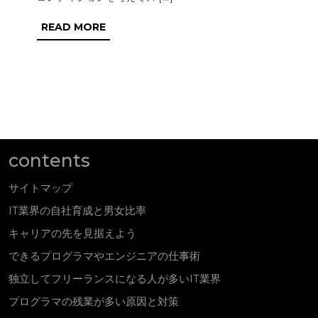
グ
READ
READ MORE
ラ
MORE
マ
や
エ
ン
ジ
contents
ニ
ア
サイトマップ
の
IT業界の自社育成と男女比率
仕
キャリアの先を見据えよう
事
できるプログラマやエンジニアの仕事術
術
独立してフリーランスになる人が多いIT業界
プログラマの残業が多い原因と対策